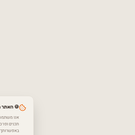
🍪 האתר 
באפשרותך ל