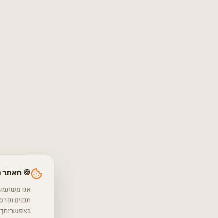
🍪 האתר 
באפשרותך ל