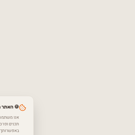
🍪 האתר 
באפשרותך ל