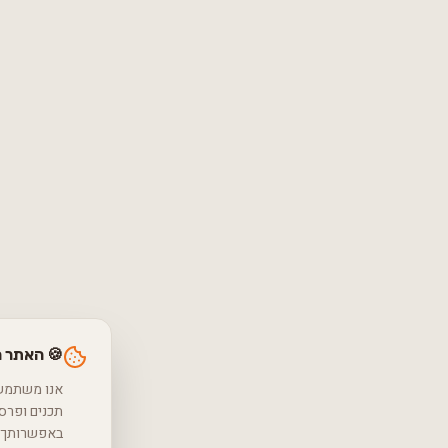
🍪 האתר 
באפשרותך ל