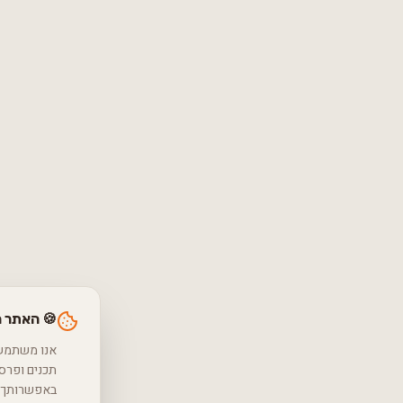
🍪 האתר 
באפשרותך ל