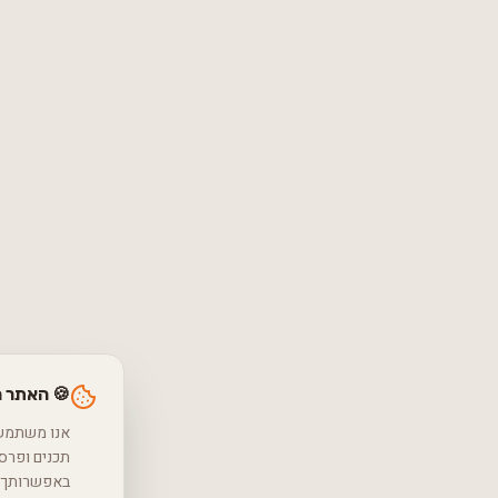
🍪 האתר 
באפשרותך ל